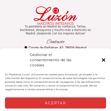
Tu pastelería en Madrid de confianza. Tartas,
bombones, desayunos y mucho más a domicilio en
Madrid. ¡Sorprende con los mejores dulces!
Contacto
Conde de Peñalver, 42, 28006 Madrid
Gestionar el
91 401 98 56
consentimiento de las
luzon@pastelerialuzon.com
cookies
Aviso Legal
En Pastelería Luzón utilizamos las cookies para almacenar y/o acceder a la
información del dispositivo. El consentimiento de estas tecnologías nos permitirá
Aviso Legal
procesar datos como el comportamiento de navegación o las identificaciones
únicas en este sitio. No consentir o retirar el consentimiento, puede afectar
Política de Privacidad
negativamente a ciertas características y funciones.
Política de Cookies
ACEPTAR
Redes Sociales